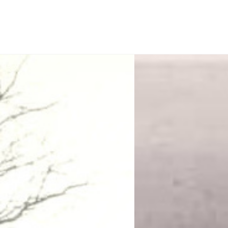
Řešitel
O projektu
Popis map